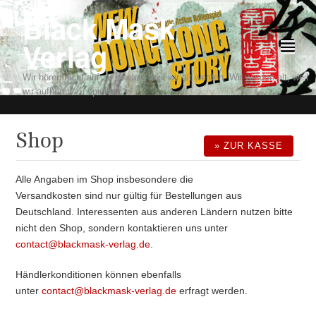
Black Mask
Verlag
²
Wir hören nicht auf zu spielen, weil wir alt werden. Wir werden alt, weil
wir aufhören zu spielen.
Shop
» ZUR KASSE
Alle Angaben im Shop insbesondere die
Versandkosten sind nur gültig für Bestellungen aus
Deutschland. Interessenten aus anderen Ländern nutzen bitte
nicht den Shop, sondern kontaktieren uns unter
contact@blackmask-verlag.de
.
Händlerkonditionen können ebenfalls
unter
contact@blackmask-verlag.de
erfragt werden.