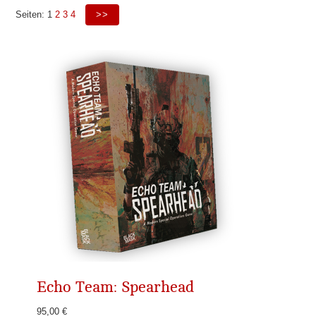
Seiten:
1
2
3
4
>>
Echo Team: Spearhead
95,00 €