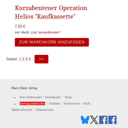
Kurzabenteuer Operation
Helios "Kaufkassette"
7,50 €
inkl. MwSt. zzgl.
Versandkosten
*
ZUM WARENKORB HINZUFÜGEN
Seiten:
1
2
3
4
>>
Black Mask Verlag
→
Das Rollenspiel
Downloads
Shop
→
Vertrag widerrufen
Kontakt
Impressum
AGB
Widerrufsrecht
Datenschutz