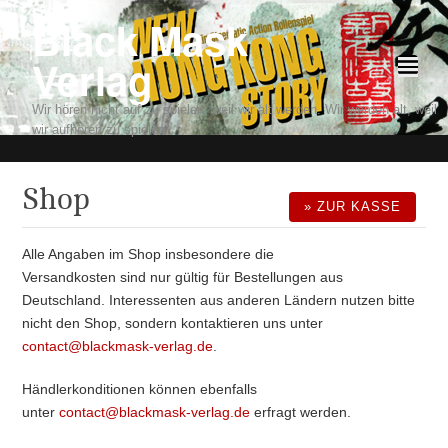
Black Mask
Verlag
²
Wir hören nicht auf zu spielen, weil wir alt werden. Wir werden alt, weil
wir aufhören zu spielen.
Shop
» ZUR KASSE
Alle Angaben im Shop insbesondere die
Versandkosten sind nur gültig für Bestellungen aus
Deutschland. Interessenten aus anderen Ländern nutzen bitte
nicht den Shop, sondern kontaktieren uns unter
contact@blackmask-verlag.de
.
Händlerkonditionen können ebenfalls
unter
contact@blackmask-verlag.de
erfragt werden.