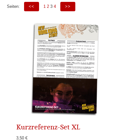
Seiten:
<<
1
2
3
4
>>
Kurzreferenz-Set XL
3,50 €