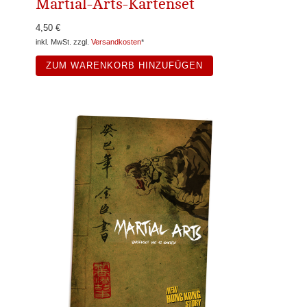
Martial-Arts-Kartenset
4,50 €
inkl. MwSt. zzgl.
Versandkosten
*
ZUM WARENKORB HINZUFÜGEN