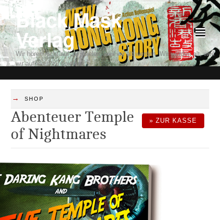
Black Mask
Verlag
²
Wir hören nicht auf zu spielen, weil wir alt werden. Wir werden alt, weil
wir aufhören zu spielen.
→
SHOP
Abenteuer Temple
» ZUR KASSE
of Nightmares