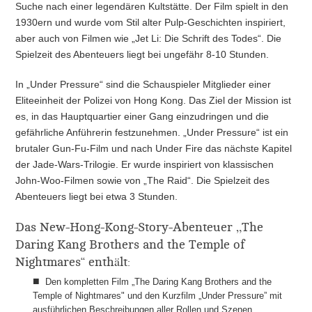
Suche nach einer legendären Kultstätte. Der Film spielt in den
1930ern und wurde vom Stil alter Pulp-Geschichten inspiriert,
aber auch von Filmen wie „Jet Li: Die Schrift des Todes“. Die
Spielzeit des Abenteuers liegt bei ungefähr 8-10 Stunden.
In „Under Pressure“ sind die Schauspieler Mitglieder einer
Eliteeinheit der Polizei von Hong Kong. Das Ziel der Mission ist
es, in das Hauptquartier einer Gang einzudringen und die
gefährliche Anführerin festzunehmen. „Under Pressure“ ist ein
brutaler Gun-Fu-Film und nach Under Fire das nächste Kapitel
der Jade-Wars-Trilogie. Er wurde inspiriert von klassischen
John-Woo-Filmen sowie von „The Raid“. Die Spielzeit des
Abenteuers liegt bei etwa 3 Stunden.
Das New-Hong-Kong-Story-Abenteuer „The
Daring Kang Brothers and the Temple of
Nightmares“ enthält:
Den kompletten Film
„
The Daring Kang Brothers and the
Temple of Nightmares" und den Kurzfilm
„
Under Pressure
”
mit
ausführlichen Beschreibungen aller Rollen und Szenen